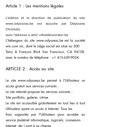
Article 1 : Les mentions légales
L'édition et la direction de publication du site
www.odysseas.be
est assurée par Odysseas
Christidis
avec l'adresse e-amil:
info@dessinator.be
L'hébergeur du site
www.odysseas.be
est la société
wix.com inc, dont le siège social est situé au 500
Terry A François Blvd San Francisco, CA 94158,
avec le numéro de téléphone : +1 415-639-9034.
ARTICLE 2 : Accès au site
Le site
www.odysseas.be
permet à l'Utilisateur un
accès gratuit aux services suivants :
Le site internet propose les services suivants :
Site portfolio, galerie, vitrine
Le site est accessible gratuitement en tout lieu à tout
Utilisateur ayant un accès à Internet. Tous les
frais supportés par l'Utilisateur pour accéder au
service (matériel informatique, logiciels, connexion
Internet, etc.) sont à sa charge.