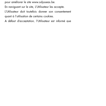
pour améliorer le site www.odysseas.be.
En naviguant sur le site, L’Utilisateur les accepte.
L’Utilisateur doit toutefois donner son consentement
quant à l’utilisation de certains cookies.
A défaut d’acceptation, l’Utilisateur est informé que
certaines fonctionnalités ou pages risquent de lui
être refusées.
L’Utilisateur pourra désactiver ces cookies par
l’intermédiaire des paramètres figurant au sein de son
logiciel de navigation.
ARTICLE 8 : Droit applicable et juridiction
compétente
La législation belge s'applique au présent contrat. En
cas d'absence de résolution amiable d'un
litige né entre les parties, les tribunaux bruxellois
seront seuls compétents pour en connaître.
Pour toute question relative à l’application des
présentes CGU, vous pouvez joindre l’éditeur aux
coordonnées inscrites à l’ARTICLE 1.